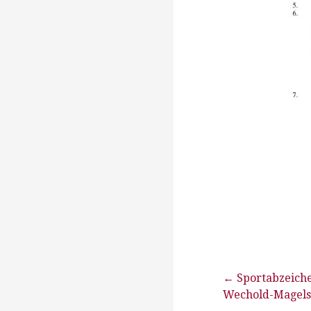
Beitragsna
← Sportabzeich
Wechold-Magel