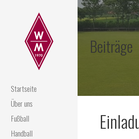
Zum
Inhalt
springen
Beiträge
TSV WECHOLD-
Startseite
MAGELSEN E.V.
Über uns
Einlad
Fußball
Handball