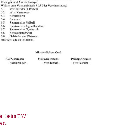
vigation
en beim TSV
sen